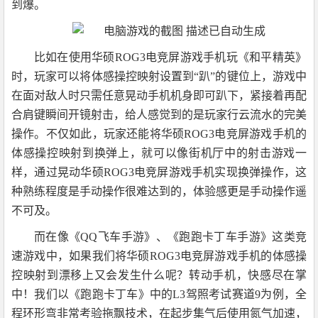
到爆。
比如在使用
华硕ROG3电竞屏游戏手机玩
《和平精英》
时，玩家可以将体感操控映射设置到“趴”的键位上，游戏中
在面对敌人时只需任意晃动手机机身即可趴下，紧接着再配
合肩键瞬间开镜射击，给人感觉到的是玩家行云流水的完美
操作。不仅如此，玩家还能将
华硕ROG3电竞屏游戏手机的
体感操控映射到换弹上，就可以像街机厅中的射击游戏一
样，通过晃动
华硕ROG3电竞屏游戏
手机实现换弹操作，这
种熟练程度是手动操作很难达到的，体验感更是手动操作遥
不可及。
而在像《QQ飞车手游》、《跑跑卡丁车手游》这类竞
速游戏中，如果我们将
华硕ROG3电竞屏游戏手机的
体感操
控映射到漂移上又会发生什么呢？转动手机，快感尽在掌
中！我们以《跑跑卡丁车》中的L3驾照考试赛道9为例，全
程环形弯非常考验拖飘技术，在起步集气后使用氮气加速，