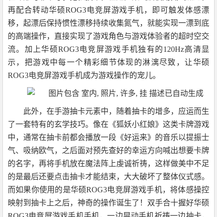
再配合转动
华硕ROG3电竞屏游戏
手机，即可触发体感漂
移，起漂后保持惯性漂移持续收集氮气，就能实现一漂到底
的高端操作，直接实现了游戏角色与游戏体验者的超时空交
流。加上
华硕ROG3电竞屏游戏手机独有的
120Hz
高清显
示，把游戏中每一个精彩细节体现的淋漓尽致，让
华硕
ROG3电竞屏游戏手机
成为游戏操作的宠儿。
此外，在手游抽卡元素中，随着抽卡的增多，应运而生
了一套特有的玄学技巧。像在《狐妖小红娘》这类卡牌游戏
中，通常在抽卡前都会播放一段《好运来》的音乐以提振士
气、吸纳欧气，之后面对预先查好的幸运方向喊出想要卡牌
的名字，再将手机放在魔法阵上虔诚祈祷，这样做美中不足
的是最后还要点击抽卡才能结束，大大破坏了整体仪式感。
而如果你使用的是
华硕ROG3电竞屏游戏手机，将
体感操控
映射到抽卡上之后，神奇的操作诞生了！双手合十握好
华硕
ROG3电竞屏游戏手机
手机，一边晃动手机祈祷一边抽卡，