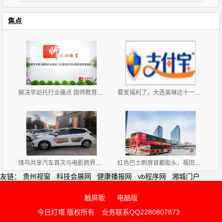
焦点
解决早幼托行业痛点 国师教育广州校区总部正式开业授
要发福利了，大连美琳达十一国庆礼遇季强势来袭！走起
烽鸟共享汽车首次与电影跨界合作 共同打造奇妙愿望季
红色巴士刷屏首都街头，福田汽车与盛世同行
友链：
贵州视窗
科技会展网
健康播报网
vb程序网
湘城门户
触屏版
电脑版
今日灯塔 版权所有
业务联系QQ2280807873