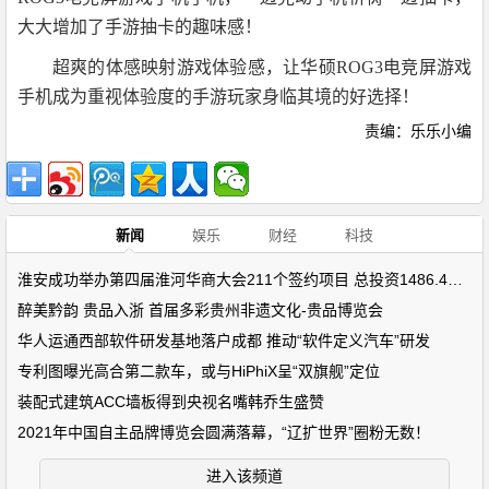
大大增加了手游抽卡的趣味感！
超爽的体感映射游戏体验感，让
华硕ROG3电竞屏游戏
手机成为重视体验度的手游玩家身临其境的好选择！
责编：乐乐小编
新闻
娱乐
财经
科技
淮安成功举办第四届淮河华商大会211个签约项目 总投资1486.4亿元
醉美黔韵 贵品入浙 首届多彩贵州非遗文化-贵品博览会
华人运通西部软件研发基地落户成都 推动“软件定义汽车”研发
专利图曝光高合第二款车，或与HiPhiX呈“双旗舰”定位
装配式建筑ACC墙板得到央视名嘴韩乔生盛赞
2021年中国自主品牌博览会圆满落幕，“辽扩世界”圈粉无数！
进入该频道