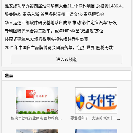
淮安成功举办第四届淮河华商大会211个签约项目 总投资1486.4亿元
醉美黔韵 贵品入浙 首届多彩贵州非遗文化-贵品博览会
华人运通西部软件研发基地落户成都 推动“软件定义汽车”研发
专利图曝光高合第二款车，或与HiPhiX呈“双旗舰”定位
装配式建筑ACC墙板得到央视名嘴韩乔生盛赞
2021年中国自主品牌博览会圆满落幕，“辽扩世界”圈粉无数！
进入该频道
焦点
解决早幼托行业痛点 国师教育广州校区总部正式开业授
要发福利了，大连美琳达十一国庆礼遇季强势来袭！走起