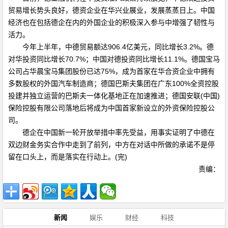
贸易增长势头良好，德资企业在华兴业展业，发展蒸蒸日上。中国
经济也在包括德企在内的外国企业的积极深入参与中增强了韧性与
活力。
今年上半年，中德贸易额达906.4亿美元，同比增长3.2%。德
对华投资同比增长70.7%；中国对德投资同比增长11.1%。德国宝马
公司占华晨宝马集团股份已达75%，成为首家在华合资企业中拥有
多数股权的外国汽车制造商；德国巴斯夫集团在广东100%全资控股
投建并独立运营的巴斯夫一体化基地正在加速推进；德国安联(中国)
保险控股有限公司落地后将成为中国首家新设立的外资保险控股公
司。
德企在中国新一轮开放举措中率先受益，用事实证明了中德在
双边财金务实合作中走到了前列，中方在对话中所做的承诺不是停
留在口头上，而是落实在行动上。(完)
责编：
新闻
娱乐
财经
科技